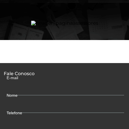
Ir
para
o
conteúdo
.
Fale Conosco
E-mail
Nome
Telefone